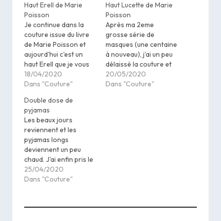
Haut Erell de Marie
Haut Lucette de Marie
Poisson
Poisson
Je continue dans la
Après ma 2eme
couture issue du livre
grosse série de
de Marie Poisson et
masques (une centaine
aujourd'hui c'est un
à nouveau), j'ai un peu
haut Erell que je vous
délaissé la couture et
montre, pour moi ! Je
18/04/2020
me suis remise au
20/05/2020
l'ai cousu avant mon
Dans "Couture"
tricot que je n'avais
Dans "Couture"
débardeur Gabriel et
pas touché depuis plus
Double dose de
ça m'avait servi de
d'un mois et au
pyjamas
leçon : comme j'avais
crochet (là c'est bien
Les beaux jours
diminué la hauteur
pire mais je ne suis
reviennent et les
(puisque je mesure
pas, encore, tout à fait
pyjamas longs
1m60, pour les 1m68…
accro :-D).…
deviennent un peu
chaud. J'ai enfin pris le
temps de finir un
25/04/2020
pyjama pour Petite,
Dans "Couture"
commencé l'année
dernière...s'il a pris
tout ce temps, c'est
qu'il fallait colorier ! Le