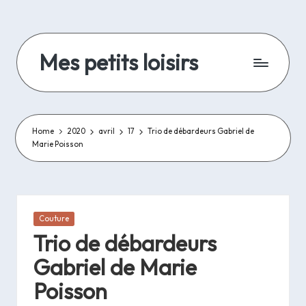
Skip
to
Mes petits loisirs
content
De
la
lecture,
de
Home
2020
avril
17
Trio de débardeurs Gabriel de
Marie Poisson
la
couture
et
autres
travaux
Posted
Couture
d'aiguilles
in
Trio de débardeurs
et
bricolage..
Gabriel de Marie
Poisson