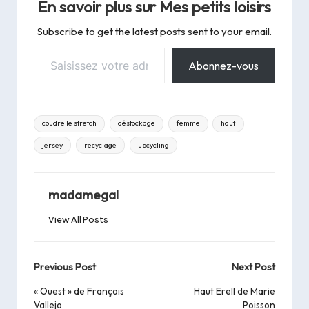
En savoir plus sur Mes petits loisirs
t-shirt était fini, il
fallait faire juste le
Subscribe to get the latest posts sent to your email.
short, donc ça a été…
Saisissez votre adresse e-mail…
Abonnez-vous
Tags:
coudre le stretch
déstockage
femme
haut
jersey
recyclage
upcycling
madamegal
View All Posts
Post
Previous Post
Next Post
navigation
« Ouest » de François
Haut Erell de Marie
Vallejo
Poisson