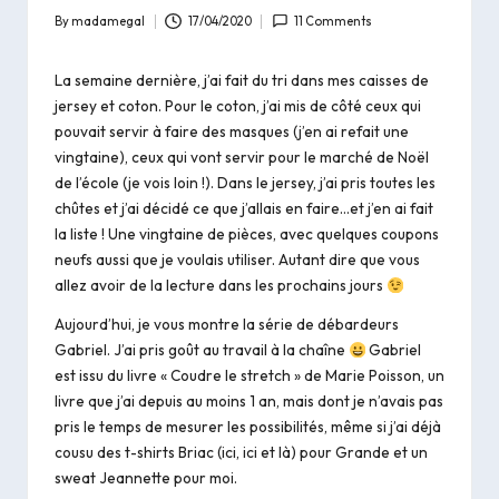
By
madamegal
17/04/2020
11 Comments
Posted
by
La semaine dernière, j’ai fait du tri dans mes caisses de
jersey et coton. Pour le coton, j’ai mis de côté ceux qui
pouvait servir à faire des masques (j’en ai refait une
vingtaine), ceux qui vont servir pour le marché de Noël
de l’école (je vois loin !). Dans le jersey, j’ai pris toutes les
chûtes et j’ai décidé ce que j’allais en faire…et j’en ai fait
la liste ! Une vingtaine de pièces, avec quelques coupons
neufs aussi que je voulais utiliser. Autant dire que vous
allez avoir de la lecture dans les prochains jours
Aujourd’hui, je vous montre la série de débardeurs
Gabriel. J’ai pris goût au travail à la chaîne
Gabriel
est issu du livre « Coudre le stretch » de Marie Poisson, un
livre que j’ai depuis au moins 1 an, mais dont je n’avais pas
pris le temps de mesurer les possibilités, même si j’ai déjà
cousu des t-shirts Briac (
ici
,
ici
et
là
) pour Grande et un
sweat
Jeannette
pour moi.