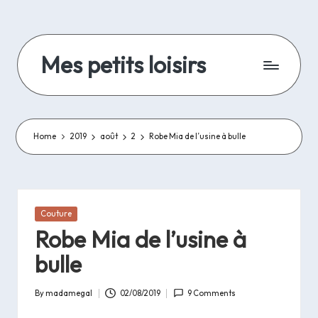
Skip
to
Mes petits loisirs
content
De
la
lecture,
de
Home
2019
août
2
Robe Mia de l’usine à bulle
la
couture
et
autres
Posted
Couture
travaux
in
Robe Mia de l’usine à
d'aiguilles
et
bulle
bricolage..
By
madamegal
02/08/2019
9 Comments
Posted
by