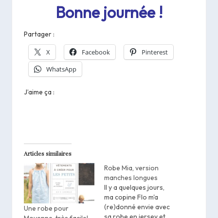
Bonne journée !
Partager :
X
Facebook
Pinterest
WhatsApp
J’aime ça :
Articles similaires
Robe Mia, version
manches longues
Il y a quelques jours,
ma copine Flo m'a
(re)donné envie avec
Une robe pour
sa robe en jersey et