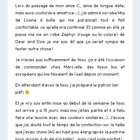
Lors du passage de mon amie C., amie de longue date,
mais aussi couturière amatrice ;-), j’ai admiré sa robe Mia
de
L’usine à bulle
qui me paraissait tout à fait
confortable, ce qu’elle m’a confirmé. Et comme en été, je
passe ma vie en robe Zéphyr (
rouge
ou
bi-colore
) de
Dear and Doe, je me suis dit que ça serait sympa de
tester autre chose !
Je n’avais pas suffisamment de tissu, ça a été l’occasion
de commander chez
Mars-elle
, des tissus bio et
européens qui me faisaient de l’oeil depuis un moment.
En attendant d’avoir le tissu, j’ai préparé le patron (en
pdf)
Et je m’y suis enfin mise au début de la semaine (le tissu
est arrivé y a 15 jours, mais moi j’étais partie et il a fallu
faire une lessive avec des couleurs similaires…). J’avoue
que j’ai douté tout le temps de la confection sur la taille
que j’avais choisi (40 en haut puis élargi après la poitrine
pour arriver à du 44 à la taille)… mais c’est juste parfait !