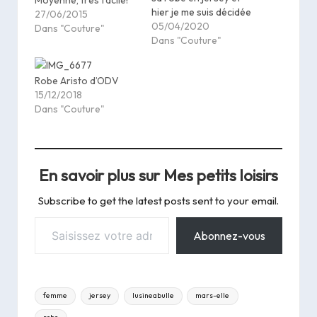
Moyenne, très facile!
hier je me suis décidée
27/06/2015
à choisir un patron et
05/04/2020
Dans "Couture"
aller voir dans mon
Dans "Couture"
stock. Pour le patron,
je n'avais pas trop le
Robe Aristo d’ODV
courage d'en recopier
15/12/2018
un (ça en fait des
Dans "Couture"
pièces une…
En savoir plus sur Mes petits loisirs
Subscribe to get the latest posts sent to your email.
Saisissez votre adresse e-mail…
Abonnez-vous
Tags:
femme
jersey
lusineabulle
mars-elle