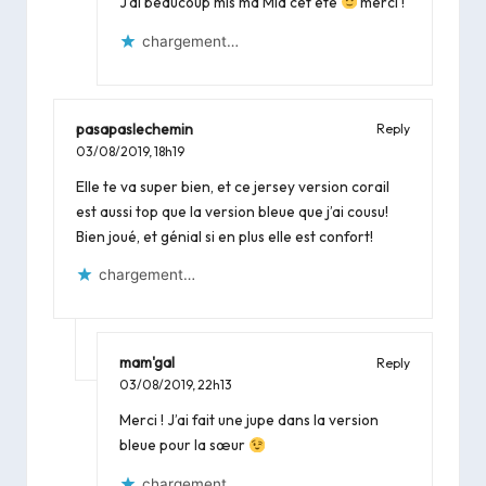
J’ai beaucoup mis ma Mia cet été
merci !
chargement…
pasapaslechemin
Reply
03/08/2019,
18h19
Elle te va super bien, et ce jersey version corail
est aussi top que la version bleue que j’ai cousu!
Bien joué, et génial si en plus elle est confort!
chargement…
mam'gal
Reply
03/08/2019,
22h13
Merci ! J’ai fait une jupe dans la version
bleue pour la sœur
chargement…