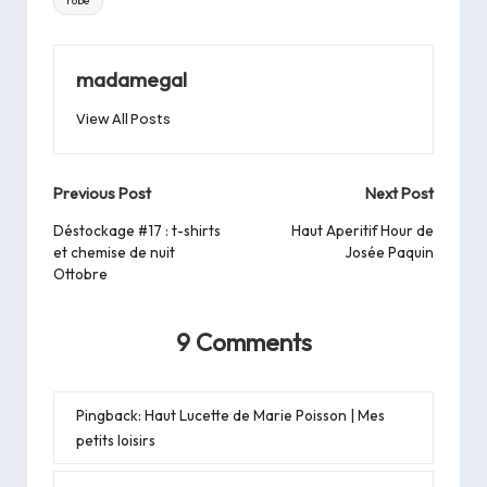
robe
madamegal
View All Posts
Post
Previous Post
Next Post
navigation
Déstockage #17 : t-shirts
Haut Aperitif Hour de
et chemise de nuit
Josée Paquin
Ottobre
9 Comments
Pingback:
Haut Lucette de Marie Poisson | Mes
petits loisirs