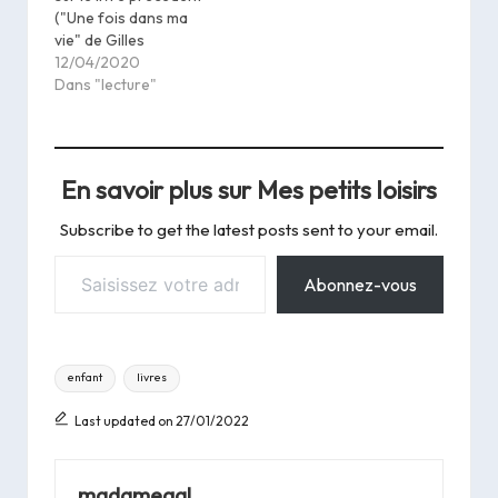
("Une fois dans ma
vie" de Gilles
Legardinier), que j'ai eu
12/04/2020
le temps de finir un
Dans "lecture"
autre livre depuis.
Celui-ci m'a été donné
par quelqu'un de ma
famille, mais je ne sais
En savoir plus sur Mes petits loisirs
plus si c'est ma mère,
ma…
Subscribe to get the latest posts sent to your email.
Saisissez votre adresse e-mail…
Abonnez-vous
Tags:
enfant
livres
Last updated on 27/01/2022
madamegal