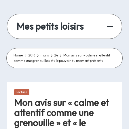
Skip
to
Mes petits loisirs
content
De
la
lecture,
de
Home
2016
mars
24
Mon avis sur « calme et attentif
comme une grenouille » et « le pouvoir du moment présent »
la
couture
et
autres
travaux
Posted
lecture
d'aiguilles
in
Mon avis sur « calme et
et
bricolage..
attentif comme une
grenouille » et « le