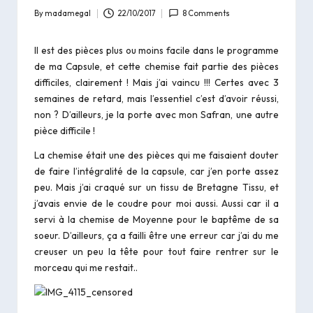
By
madamegal
22/10/2017
8 Comments
Posted
by
Il est des pièces plus ou moins facile dans le
programme
de ma Capsule
, et cette chemise fait partie des pièces
difficiles, clairement ! Mais j’ai vaincu !!! Certes avec 3
semaines de retard, mais l’essentiel c’est d’avoir réussi,
non ? D’ailleurs, je la porte avec mon
Safran
, une autre
pièce difficile !
La chemise était une des pièces qui me faisaient douter
de faire l’intégralité de la capsule, car j’en porte assez
peu. Mais j’ai craqué sur un tissu de Bretagne Tissu, et
j’avais envie de le coudre pour moi aussi. Aussi car il a
servi à la
chemise de Moyenne pour le baptême de sa
soeur.
D’ailleurs, ça a failli être une erreur car j’ai du me
creuser un peu la tête pour tout faire rentrer sur le
morceau qui me restait..