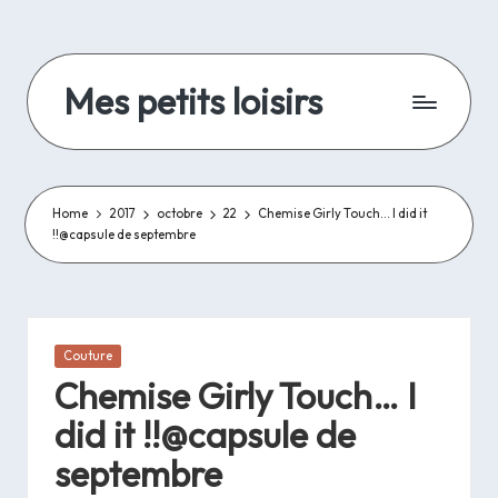
Skip
to
Mes petits loisirs
content
De
la
lecture,
de
Home
2017
octobre
22
Chemise Girly Touch… I did it
!!@capsule de septembre
la
couture
et
autres
travaux
Posted
Couture
d'aiguilles
in
Chemise Girly Touch… I
et
bricolage..
did it !!@capsule de
septembre