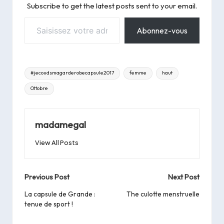
Subscribe to get the latest posts sent to your email.
Saisissez votre adresse e-mail…
Abonnez-vous
Tags:
#jecoudsmagarderobecapsule2017
femme
haut
Ottobre
madamegal
View All Posts
Post
Previous Post
Next Post
navigation
La capsule de Grande :
The culotte menstruelle
tenue de sport !