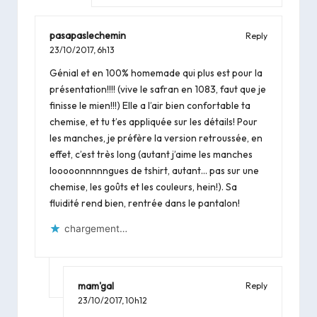
pasapaslechemin
Reply
23/10/2017,
6h13
Génial et en 100% homemade qui plus est pour la
présentation!!!! (vive le safran en 1083, faut que je
finisse le mien!!!) Elle a l’air bien confortable ta
chemise, et tu t’es appliquée sur les détails! Pour
les manches, je préfère la version retroussée, en
effet, c’est très long (autant j’aime les manches
looooonnnnngues de tshirt, autant… pas sur une
chemise, les goûts et les couleurs, hein!). Sa
fluidité rend bien, rentrée dans le pantalon!
chargement…
mam'gal
Reply
23/10/2017,
10h12