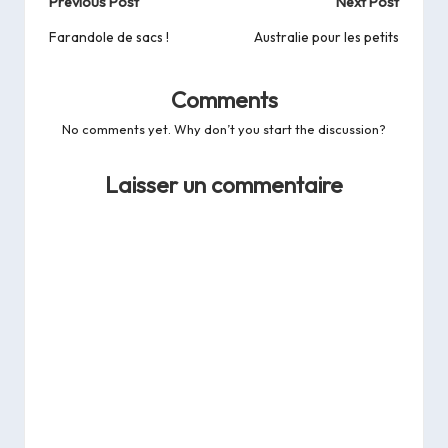
Post
Previous Post
Next Post
navigation
Farandole de sacs !
Australie pour les petits
Comments
No comments yet. Why don’t you start the discussion?
Laisser un commentaire