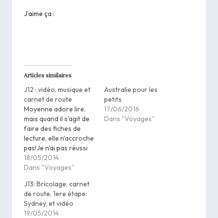
J’aime ça :
Articles similaires
J12 : vidéo, musique et
Australie pour les
carnet de route
petits
Moyenne adore lire,
17/06/2016
mais quand il s'agit de
Dans "Voyages"
faire des fiches de
lecture, elle n'accroche
pas!Je n'ai pas réussi
non plus à lui faire
18/05/2014
faire les mots croisés
Dans "Voyages"
de Petits home
J13: Bricolage, carnet
schoolers, mais je ne
de route, 1ere étape:
désespère pas! ;-)Par
Sydney, et vidéo
contre, elle a bien
19/05/2014
voulu regarder Les