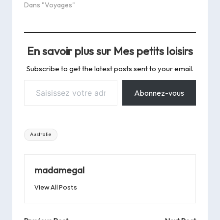
Dans "Voyages"
petits Einstein sur
L'Australie, que…
En savoir plus sur Mes petits loisirs
Subscribe to get the latest posts sent to your email.
Saisissez votre adresse e-mail…
Abonnez-vous
Tags:
Australie
madamegal
View All Posts