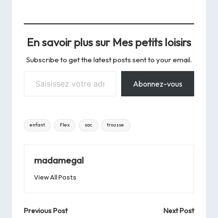
En savoir plus sur Mes petits loisirs
Subscribe to get the latest posts sent to your email.
Saisissez votre adresse e-mail…
Abonnez-vous
Tags:
enfant
Flex
sac
trousse
madamegal
View All Posts
Post
Previous Post
Next Post