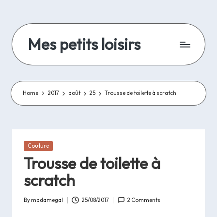
Skip
to
Mes petits loisirs
content
De
la
lecture,
de
Home
2017
août
25
Trousse de toilette à scratch
la
couture
et
autres
Posted
Couture
travaux
in
Trousse de toilette à
d'aiguilles
et
scratch
bricolage..
By
madamegal
25/08/2017
2 Comments
Posted
by