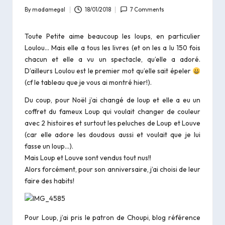
By
madamegal
18/01/2018
7 Comments
Posted
by
Toute Petite aime beaucoup les loups, en particulier
Loulou
… Mais elle a tous les livres (et on les a lu 150 fois
chacun et elle a vu un spectacle, qu’elle a adoré.
D’ailleurs Loulou est le premier mot qu’elle sait épeler
(cf le
tableau
que je vous ai montré hier!).
Du coup, pour Noël j’ai changé de loup et elle a eu un
coffret du fameux
Loup qui voulait changer de couleur
avec 2 histoires et surtout les peluches de Loup et Louve
(car elle adore les doudous aussi et voulait que je lui
fasse un loup…).
Mais Loup et Louve sont vendus tout nus!!
Alors forcément, pour son anniversaire, j’ai choisi de leur
faire des habits!
Pour Loup, j’ai pris le patron de
Choupi
, blog référence