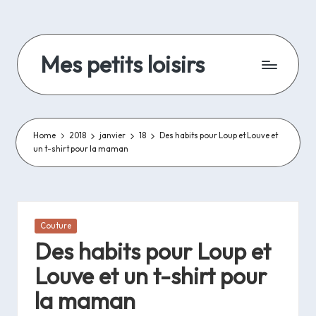
Skip
to
Mes petits loisirs
content
De
la
lecture,
de
Home
2018
janvier
18
Des habits pour Loup et Louve et
un t-shirt pour la maman
la
couture
et
autres
travaux
Posted
Couture
d'aiguilles
in
Des habits pour Loup et
et
bricolage..
Louve et un t-shirt pour
la maman