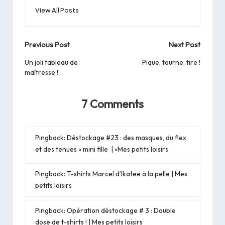
View All Posts
Post
Previous Post
Next Post
navigation
Un joli tableau de
Pique, tourne, tire !
maîtresse !
7 Comments
Pingback:
Déstockage #23 : des masques, du flex
et des tenues « mini fille | «Mes petits loisirs
Pingback:
T-shirts Marcel d’Ikatee à la pelle | Mes
petits loisirs
Pingback:
Opération déstockage # 3 : Double
dose de t-shirts ! | Mes petits loisirs