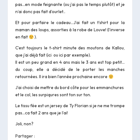
pas…en mode feignante (ou j’ai pas le temps plutôt) et je
n’ai donc pas fait d’ourlet..
Et pour parfaire le cadeau…J’ai fait un t’shirt pour la
maman des loups, assorties à la robe de Louve! (l’inverse
en fait
).
C’est toujours le t-shirt minute des
moutons de Kallou
,
que j’ai déjà fait (
ici
ou
ici
par exemple).
Il est un peu grand en 4 ans mais le 3 ans est top petit…
du coup, elle a décidé de le porter les manches
retournées. Il ira bien l’année prochaine encore
J’ai choisi de mettre du bord côte pour les emmanchures
et le col, les surpiqures sont ton sur ton.
Le tissu fée est un jersey de Ty Florian si je ne me trompe
pas…ca fait 2 ans que je l’ai!
Joli, non?
Partager :